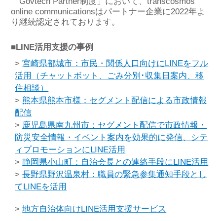
「Govtech Partner制度」において、transcosmos
online communicationsはパートナー企業に2022年よ
り継続認定されております。
■LINE活用支援の事例
>
宮崎県都城市：市民・関係人口向けにLINEをフル
活用（チャットボット、ごみ分別･収集日案内、移
住相談）
>
熊本県熊本市様：セグメント配信による市政情報
配信
>
鹿児島県南九州市：セグメント配信で市政情報・
防災安全情報・イベント案内を効果的に発信、シテ
ィプロモーションにLINE活用
>
静岡県小山町：自治会長との連絡手段にLINE活用
>
長野県野沢温泉村：職員の緊急参集通知手段とし
てLINEを活用
>
地方自治体向けLINE活用支援サービス