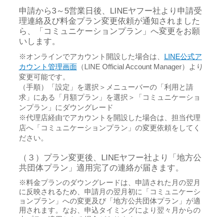
申請から3～5営業日後、LINEヤフー社より申請受
理連絡及び料金プラン変更依頼が通知されました
ら、「コミュニケーションプラン」へ変更をお願
いします。
※オンラインでアカウント開設した場合は、
LINE公式ア
カウント管理画面
（LINE Official Account Manager）より
変更可能です。
（手順）「設定」を選択＞メニューバーの「利用と請
求」にある「月額プラン」を選択＞「コミュニケーショ
ンプラン」にダウングレード
※代理店経由でアカウントを開設した場合は、担当代理
店へ「コミュニケーションプラン」の変更依頼をしてく
ださい。
（３）プラン変更後、LINEヤフー社より「地方公
共団体プラン」適用完了の連絡が届きます。
※料金プランのダウングレードは、申請された月の翌月
に反映されるため、申請月の翌月初に「コミュニケーシ
ョンプラン」への変更及び「地方公共団体プラン」が適
用されます。なお、申込タイミングにより翌々月からの