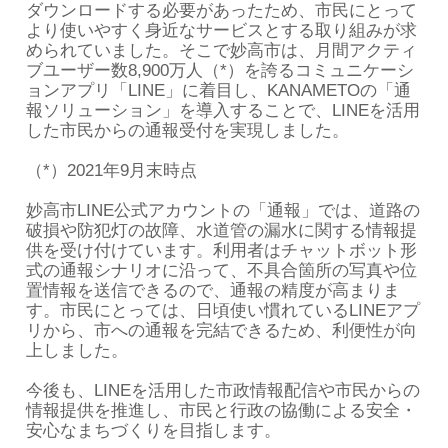
ダウンロードする必要があったため、市民にとって
より使いやすく身近なサービスとする取り組みが求
められていました。そこで妙高市は、月間アクティ
ブユーザー数8,900万人（*）を誇るコミュニケーシ
ョンアプリ「LINE」に着目し、KANAMETOの「通
報ソリューション」を導入することで、LINEを活用
した市民からの通報受付を実現しました。
（*）2021年9月末時点
妙高市LINE公式アカウントの「通報」では、道路の
破損や防犯灯の故障、水道管の漏水に関する情報提
供を受け付けています。利用者はチャットボット形
式の通報シナリオに沿って、不具合箇所の写真や位
置情報を送信できるので、通報の精度が高まりま
す。市民にとっては、日頃使い慣れているLINEアプ
リから、市への通報を完結できるため、利便性が向
上しました。
今後も、LINEを活用した市政情報配信や市民からの
情報提供を推進し、市民と行政の協働による安全・
安心なまちづくりを目指します。