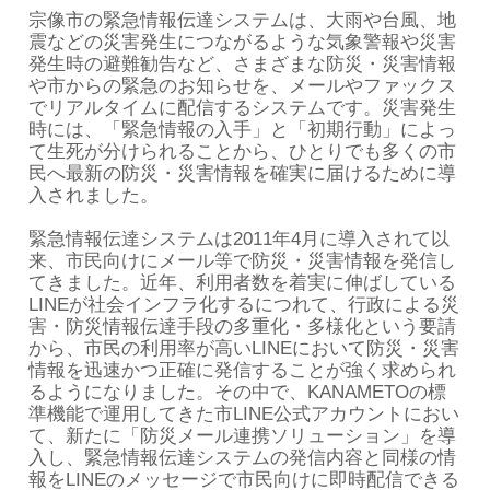
宗像市の緊急情報伝達システムは、大雨や台風、地
震などの災害発生につながるような気象警報や災害
発生時の避難勧告など、さまざまな防災・災害情報
や市からの緊急のお知らせを、メールやファックス
でリアルタイムに配信するシステムです。災害発生
時には、「緊急情報の入手」と「初期行動」によっ
て生死が分けられることから、ひとりでも多くの市
民へ最新の防災・災害情報を確実に届けるために導
入されました。
緊急情報伝達システムは2011年4月に導入されて以
来、市民向けにメール等で防災・災害情報を発信し
てきました。近年、利用者数を着実に伸ばしている
LINEが社会インフラ化するにつれて、行政による災
害・防災情報伝達手段の多重化・多様化という要請
から、市民の利用率が高いLINEにおいて防災・災害
情報を迅速かつ正確に発信することが強く求められ
るようになりました。その中で、KANAMETOの標
準機能で運用してきた市LINE公式アカウントにおい
て、新たに「防災メール連携ソリューション」を導
入し、緊急情報伝達システムの発信内容と同様の情
報をLINEのメッセージで市民向けに即時配信できる